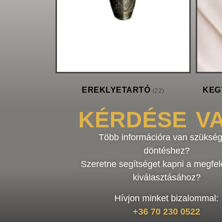
EREKLYETARTÓ
KEG
(22)
KÉRDÉSE V
Több információra van szükség
döntéshez?
Szeretne segítséget kapni a megfel
kiválasztásához?
Hívjon minket bizalommal:
+36 70 230 0522