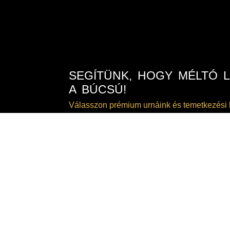
SEGÍTÜNK, HOGY MÉLTÓ 
A BÚCSÚ!
Válasszon prémium urnáink és temetkezési 
közül!
TEKINTSE MEG KÍNÁLATUNKAT!