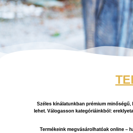
TE
Széles kínálatunkban prémium minőségű, ké
lehet. Válogasson kategóriáinkból: ereklyeta
Termékeink megvásárolhatóak online – há