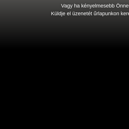
Vagy ha kényelmesebb Önne
Küldje el üzenetét űrlapunkon kere