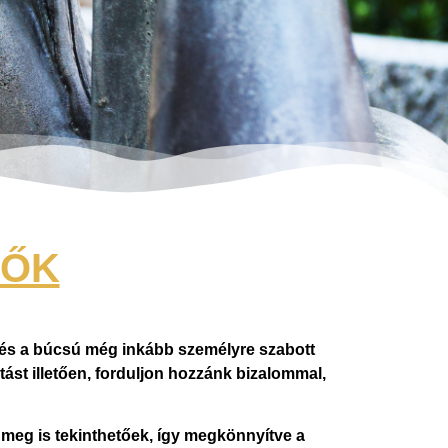
TŐK
s és a búcsú még inkább személyre szabott
tást illetően, forduljon hozzánk bizalommal,
meg is tekinthetőek, így megkönnyítve a