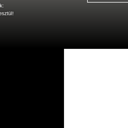
k:
sztül!