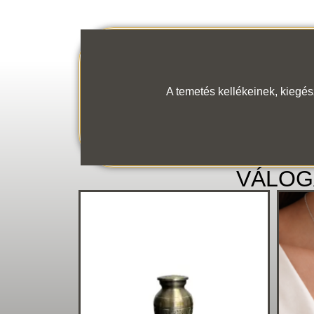
A temetés kellékeinek, kiegé
VÁLOG