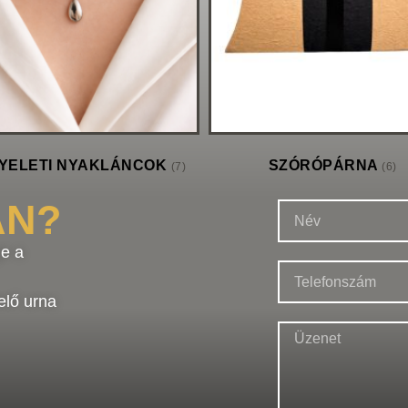
YELETI NYAKLÁNCOK
SZÓRÓPÁRNA
(7)
(6)
AN?
e a
elő urna