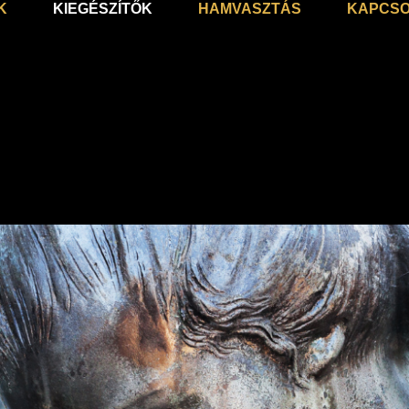
K
KIEGÉSZÍTŐK
HAMVASZTÁS
KAPCSO