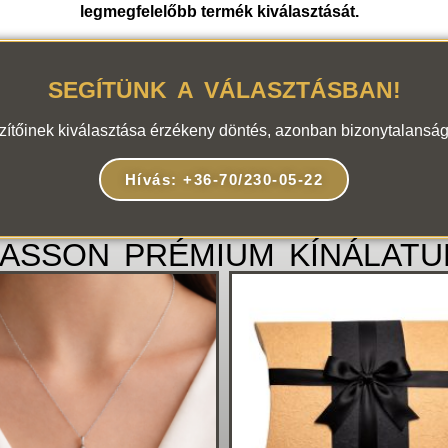
legmegfelelőbb termék kiválasztását.
SEGÍTÜNK A VÁLASZTÁSBAN!
szítőinek kiválasztása érzékeny döntés, azonban bizonytalanság
Hívás: +36-70/230-05-22
ASSON PRÉMIUM KÍNÁLATU