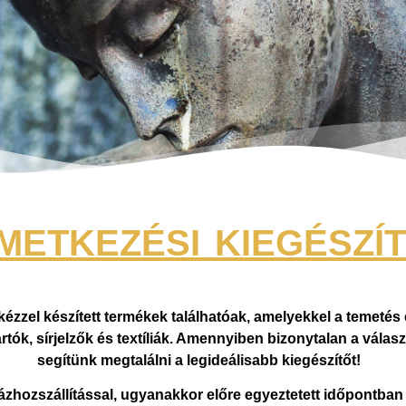
METKEZÉSI KIEGÉSZÍ
zzel készített termékek találhatóak, amelyekkel a temeté
rtók, sírjelzők és textíliák. Amennyiben bizonytalan a válasz
segítünk megtalálni a legideálisabb kiegészítőt!
zhozszállítással, ugyanakkor előre egyeztetett időpontban 