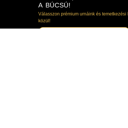
A BÚCSÚ!
Válasszon prémium urnáink és temetkezési 
közül!
TEKINTSE MEG KÍNÁLATUNKAT!