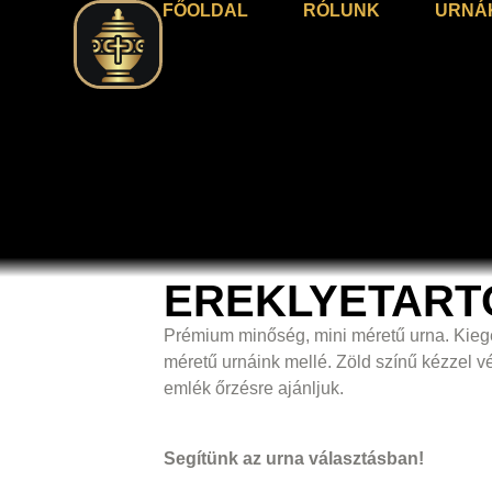
FŐOLDAL
RÓLUNK
URNÁ
EREKLYETART
Prémium minőség, mini méretű urna. Kiegé
méretű urnáink mellé. Zöld színű kézzel vés
emlék őrzésre ajánljuk.
Segítünk az urna választásban!