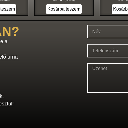
 teszem
Kosárba teszem
Kosárb
AN?
e a
elő urna
k:
sztül!