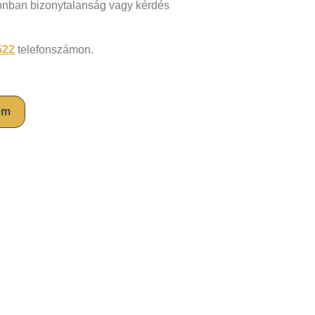
zonban bizonytalanság vagy kérdés
522
telefonszámon.
em