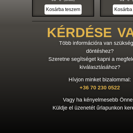
Kosárba teszem
Kosárba
KÉRDÉSE V
Több információra van szükség
döntéshez?
Szeretne segítséget kapni a megfel
kiválasztásához?
Hívjon minket bizalommal:
+36 70 230 0522
Vagy ha kényelmesebb Önne
Küldje el üzenetét űrlapunkon kere