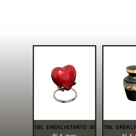
TBL EREKLYETARTÓ 30
TBL EREKLY
90
€
61
€
(bruttó)