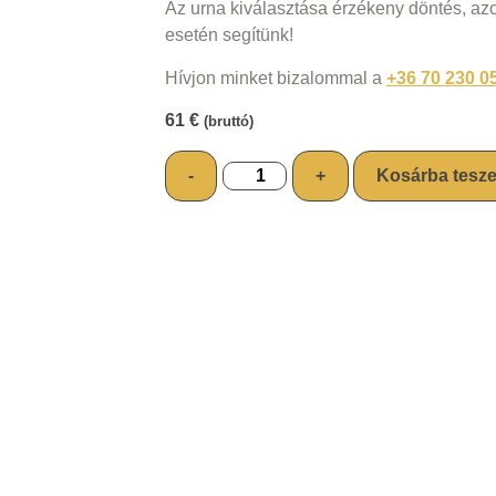
Az urna kiválasztása érzékeny döntés, a
esetén segítünk!
Hívjon minket bizalommal a
+36 70 230 0
61
€
(bruttó)
-
+
Kosárba tesz