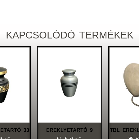
KAPCSOLÓDÓ TERMÉKEK
ETARTÓ 33
EREKLYETARTÓ 9
TBL EREK
61
€
95
€
(bruttó)
(bruttó)