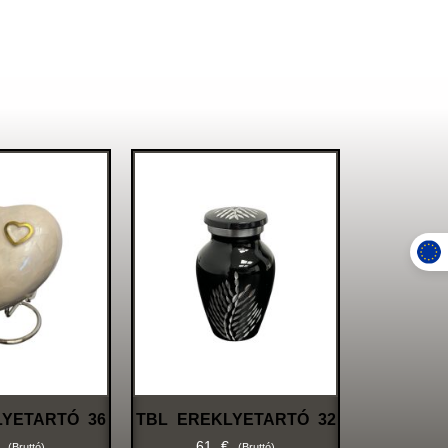
LYETARTÓ 36
TBL EREKLYETARTÓ 32
61
€
(bruttó)
(bruttó)