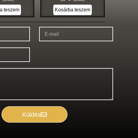
a teszem
Kosárba teszem
Küldés