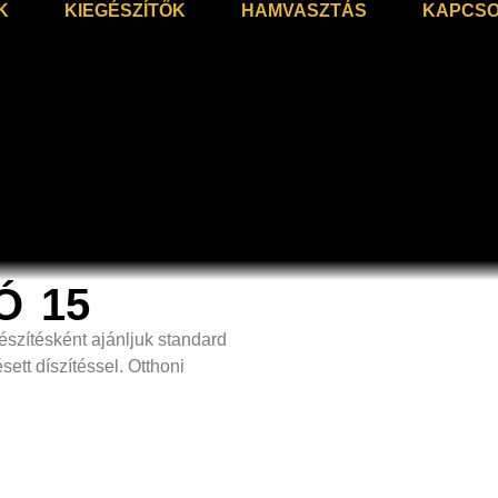
K
KIEGÉSZÍTŐK
HAMVASZTÁS
KAPCSO
Ó 15
szítésként ajánljuk standard
ett díszítéssel. Otthoni