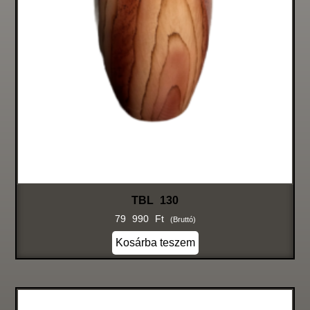
TBL 130
79 990
Ft
(bruttó)
Kosárba teszem