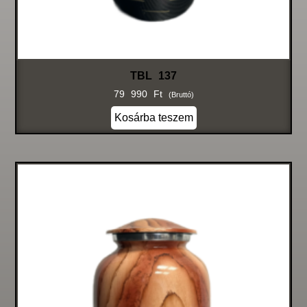
TBL 137
79 990
Ft
(bruttó)
Kosárba teszem