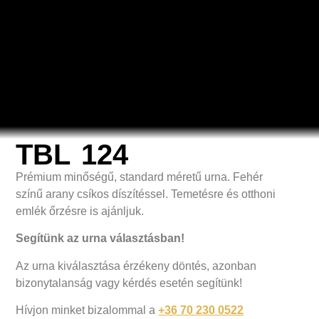
TBL 124
Prémium minőségű, standard méretű urna. Fehér
színű arany csíkos díszítéssel. Temetésre és otthoni
emlék őrzésre is ajánljuk.
Segítünk az urna választásban!
Az urna kiválasztása érzékeny döntés, azonban
bizonytalanság vagy kérdés esetén segítünk!
Hívjon minket bizalommal a
+36 70 230 0522