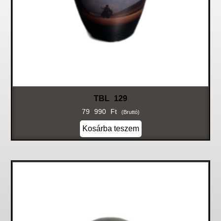
TBL 129
79 990
Ft
(bruttó)
Kosárba teszem