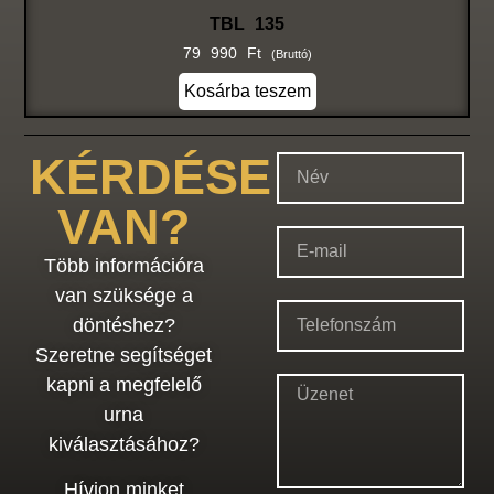
TBL 135
79 990
Ft
(bruttó)
Kosárba teszem
KÉRDÉSE
VAN?
Több információra
van szüksége a
döntéshez?
Szeretne segítséget
kapni a megfelelő
urna
kiválasztásához?
Hívjon minket