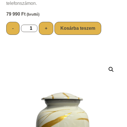
telefonszámon.
79 990
Ft
(bruttó)
-
+
Kosárba teszem