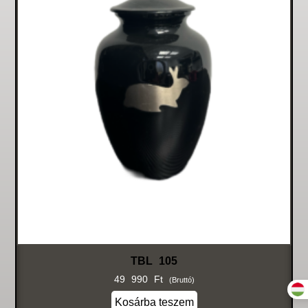
TBL 105
49 990
Ft
(bruttó)
Kosárba teszem