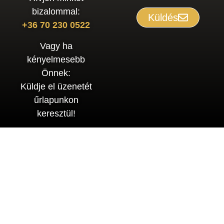
bizalommal:
Küldés
+36 70 230 0522
Vagy ha
kényelmesebb
Önnek:
Küldje el üzenetét
űrlapunkon
keresztül!