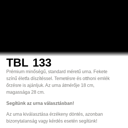
TBL 133
Prémium minőségű, standard méretű urna. Fekete
színű életfa díszítéssel. Temetésre és otthoni emlék
őrzésre is ajánljuk. Az urna átmérője 18 cm,
magassága 28 cm.
Segítünk az urna választásban!
Az urna kiválasztása érzékeny döntés, azonban
bizonytalanság vagy kérdés esetén segítünk!