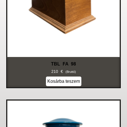
TBL FA 98
210
€
(bruttó)
Kosárba teszem