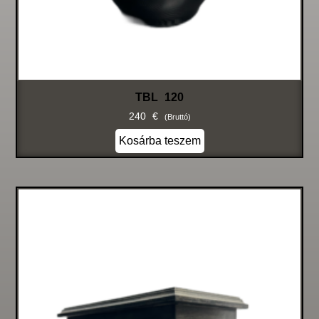
TBL 120
240
€
(bruttó)
Kosárba teszem