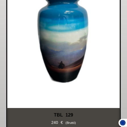
TBL 129
240
€
(bruttó)