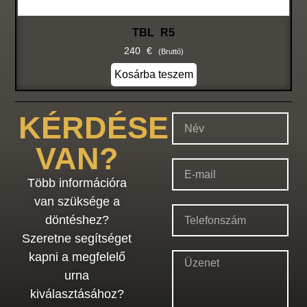
TBL R5
240
€
(bruttó)
Kosárba teszem
KÉRDÉSE
VAN?
Több információra
van szüksége a
döntéshez?
Szeretne segítséget
kapni a megfelelő
urna
kiválasztásához?