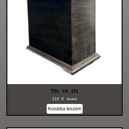
TBL FA 101
210
€
(bruttó)
Kosárba teszem