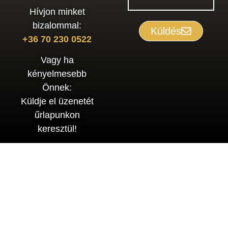
Hívjon minket
bizalommal:
Küldés
+36 70 230 0522
Vagy ha
kényelmesebb
Önnek:
Küldje el üzenetét
űrlapunkon
keresztül!