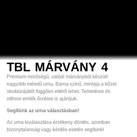
TBL MÁRVÁNY 4
Prémium minőségű, valódi márványból készült
nagyobb méretű urna. Barna színű, mintája a kőzet
struktúrájától függően eltérő lehet. Temetésre és
otthoni emlék őrzésre is ajánljuk.
Segítünk az urna választásban!
Az urna kiválasztása érzékeny döntés, azonban
bizonytalanság vagy kérdés esetén segítünk!