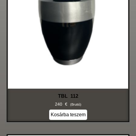
TBL 112
240
€
(bruttó)
Kosárba teszem