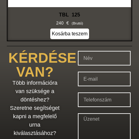
TBL 125
240
€
(bruttó)
Kosárba teszem
KÉRDÉSE
VAN?
Több információra
van szüksége a
döntéshez?
Szeretne segítséget
kapni a megfelelő
urna
kiválasztásához?