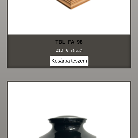
TBL FA 98
210
€
(bruttó)
Kosárba teszem