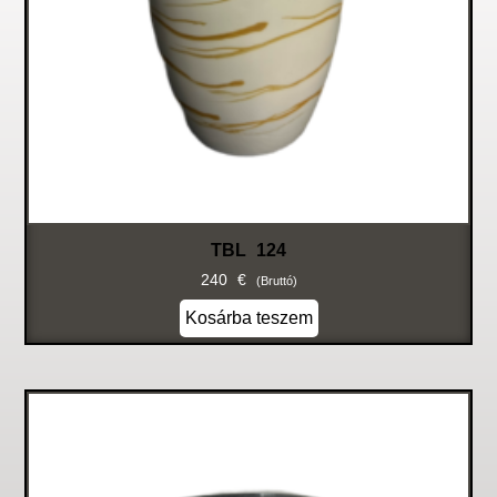
TBL 124
240
€
(bruttó)
Kosárba teszem