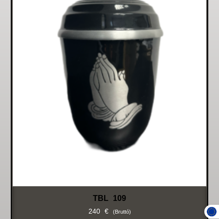
TBL 109
240
€
(bruttó)