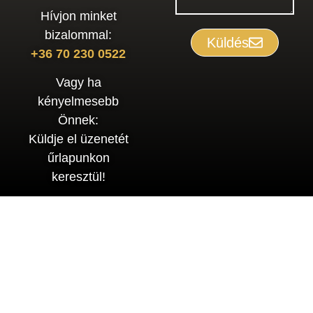
Hívjon minket
bizalommal:
Küldés
+36 70 230 0522
Vagy ha
kényelmesebb
Önnek:
Küldje el üzenetét
űrlapunkon
keresztül!