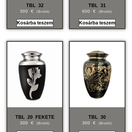
TBL 32
TBL 31
300
€
600
€
(bruttó)
(bruttó)
Kosárba teszem
Kosárba teszem
TBL 20 FEKETE
TBL 30
300
€
300
€
(bruttó)
(bruttó)