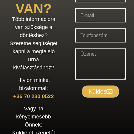
VAN?
Több információra
van szüksége a
döntéshez?
Szeretne segítséget
kapni a megfelelő
urna
kiválasztásához?
Hívjon minket
bizalommal:
Küldés
+36 70 230 0522
Vagy ha
kényelmesebb
Önnek:
Küldje el üzenetét