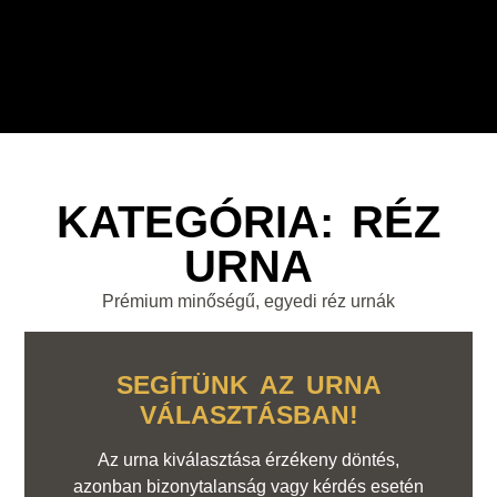
KATEGÓRIA: RÉZ
URNA
Prémium minőségű, egyedi réz urnák
SEGÍTÜNK AZ URNA
VÁLASZTÁSBAN!
Az urna kiválasztása érzékeny döntés,
azonban bizonytalanság vagy kérdés esetén