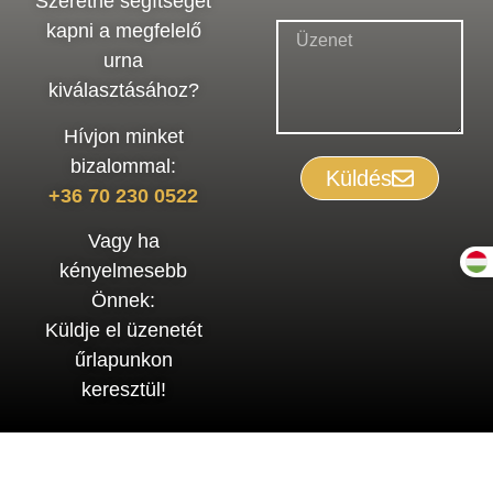
Szeretne segítséget
kapni a megfelelő
urna
kiválasztásához?
Hívjon minket
bizalommal:
Küldés
+36 70 230 0522
Vagy ha
kényelmesebb
Önnek:
Küldje el üzenetét
űrlapunkon
keresztül!