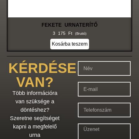
FEKETE URNATERÍTŐ
3 175
Ft
(bruttó)
Kosárba teszem
KÉRDÉSE
VAN?
Több információra
van szüksége a
döntéshez?
Szeretne segítséget
kapni a megfelelő
urna