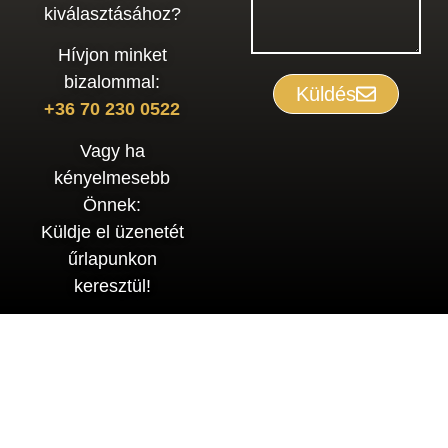
kiválasztásához?
Hívjon minket
bizalommal:
Küldés
+36 70 230 0522
Vagy ha
kényelmesebb
Önnek:
Küldje el üzenetét
űrlapunkon
keresztül!