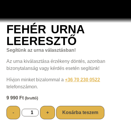
FEHÉR URNA
LEERESZTŐ
Segítünk az urna választásban!
Az urna kiválasztása érzékeny döntés, azonban
bizonytalanság vagy kérdés esetén segítünk!
Hívjon minket bizalommal a
+36 70 230 0522
telefonszámon.
9 990
Ft
(bruttó)
-
+
Kosárba teszem