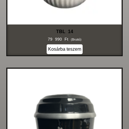
TBL 14
79 990
Ft
(bruttó)
Kosárba teszem