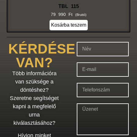
TBL 115
79 990
Ft
(bruttó)
Kosárba teszem
KÉRDÉSE
VAN?
Több információra
van szüksége a
döntéshez?
Szeretne segítséget
kapni a megfelelő
urna
kiválasztásához?
Hívjon minket