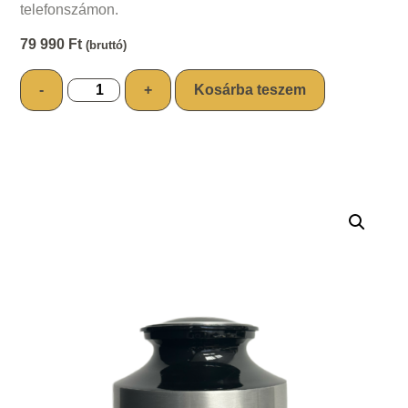
telefonszámon.
79 990
Ft
(bruttó)
-
+
Kosárba teszem