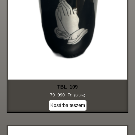
TBL 109
79 990
Ft
(bruttó)
Kosárba teszem