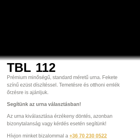
TBL 112
Prémium minőségű, standard méretű urna. Fekete
színű ezüst díszítéssel. Temetésre és otthoni emlék
őrzésre is ajánljuk.
Segítünk az urna választásban!
Az urna kiválasztása érzékeny döntés, azonban
bizonytalanság vagy kérdés esetén segítünk!
Hívjon minket bizalommal a
+36 70 230 0522