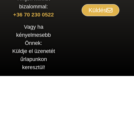
bizalommal:
Küldés
+36 70 230 0522
Vagy ha
kényelmesebb
Önnek:
Küldje el üzenetét
űrlapunkon
keresztül!