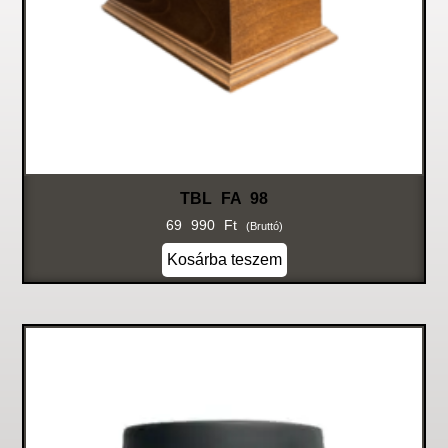
TBL FA 98
69 990
Ft
(bruttó)
Kosárba teszem