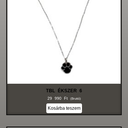
TBL ÉKSZER 6
29 990
Ft
(bruttó)
Kosárba teszem