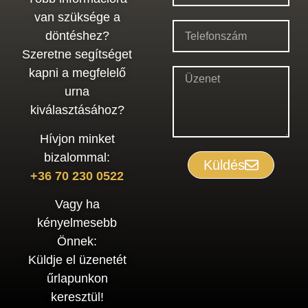
van szüksége a
döntéshez?
Szeretne segítséget
kapni a megfelelő
urna
kiválasztásához?
Hívjon minket
bizalommal:
Küldés
+36 70 230 0522
Vagy ha
kényelmesebb
Önnek:
Küldje el üzenetét
űrlapunkon
keresztül!