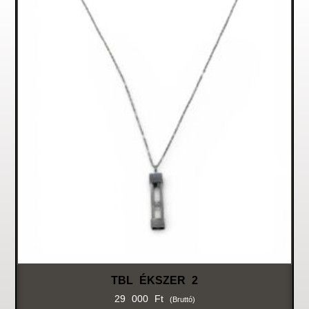
TBL ÉKSZER 2
29 000
Ft
(bruttó)