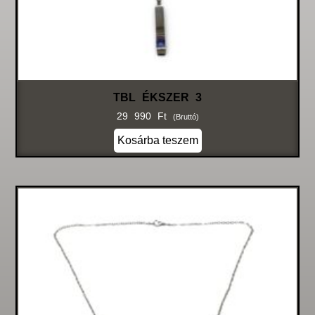
TBL ÉKSZER 3
29 990
Ft
(bruttó)
Kosárba teszem