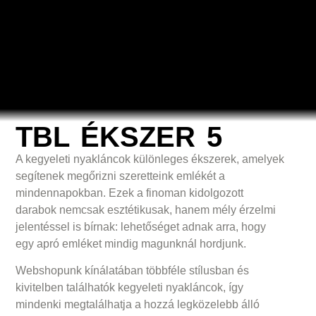
TBL ÉKSZER 5
A kegyeleti nyakláncok különleges ékszerek, amelyek
segítenek megőrizni szeretteink emlékét a
mindennapokban. Ezek a finoman kidolgozott
darabok nemcsak esztétikusak, hanem mély érzelmi
jelentéssel is bírnak: lehetőséget adnak arra, hogy
egy apró emléket mindig magunknál hordjunk.
Webshopunk kínálatában többféle stílusban és
kivitelben találhatók kegyeleti nyakláncok, így
mindenki megtalálhatja a hozzá legközelebb álló