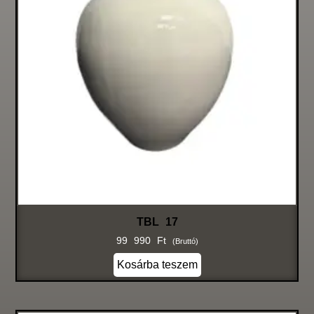
TBL 17
99 990
Ft
(bruttó)
Kosárba teszem