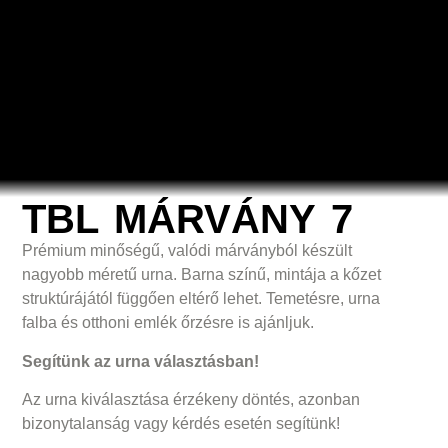
TBL MÁRVÁNY 7
Prémium minőségű, valódi márványból készült
nagyobb méretű urna. Barna színű, mintája a kőzet
struktúrájától függően eltérő lehet. Temetésre, urna
falba és otthoni emlék őrzésre is ajánljuk.
Segítünk az urna választásban!
Az urna kiválasztása érzékeny döntés, azonban
bizonytalanság vagy kérdés esetén segítünk!