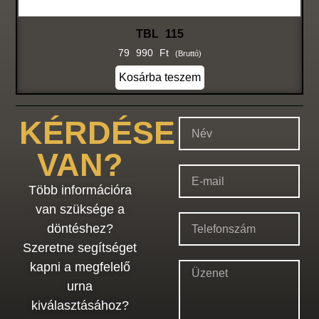
TBL 115
79 990
Ft
(bruttó)
Kosárba teszem
KÉRDÉSE
VAN?
Több információra
van szüksége a
döntéshez?
Szeretne segítséget
kapni a megfelelő
urna
kiválasztásához?