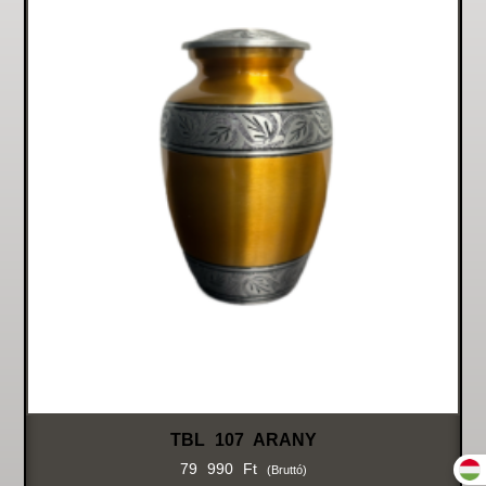
TBL 107 ARANY
79 990
Ft
(bruttó)