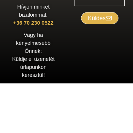
Hívjon minket
bizalommal:
Küldés
+36 70 230 0522
Vagy ha
kényelmesebb
Önnek:
Küldje el üzenetét
űrlapunkon
keresztül!