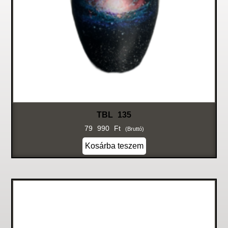
TBL 135
79 990
Ft
(bruttó)
Kosárba teszem