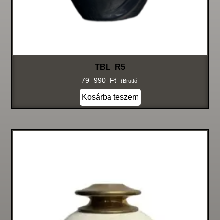
TBL R5
79 990
Ft
(bruttó)
Kosárba teszem