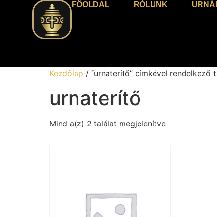
FŐOLDAL
RÓLUNK
URNÁ
Kezdőlap
/ “urnaterítő” címkével rendelkező 
urnaterítő
Mind a(z) 2 találat megjelenítve