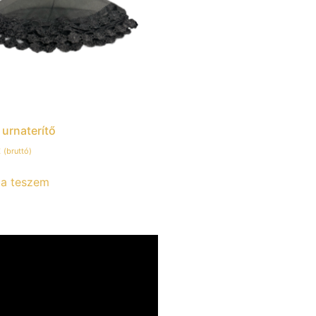
 urnaterítő
t
(bruttó)
ba teszem