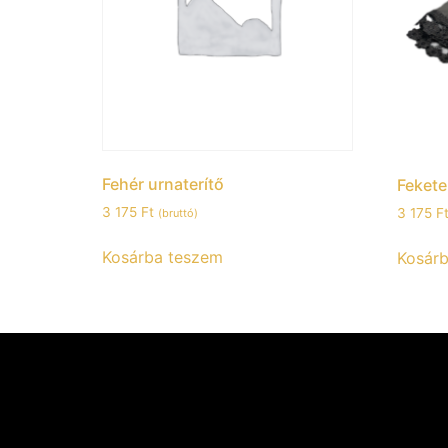
Fehér urnaterítő
Fekete
3 175
Ft
3 175
F
(bruttó)
Kosárba teszem
Kosár