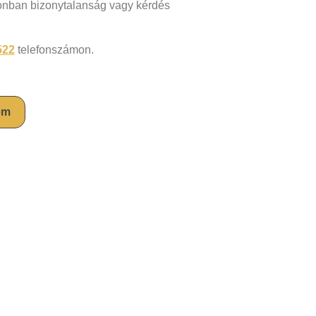
zonban bizonytalanság vagy kérdés
522
telefonszámon.
em