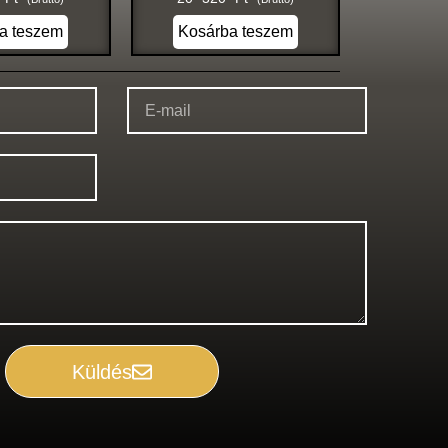
a teszem
Kosárba teszem
Küldés