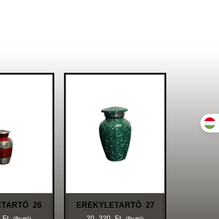
ETARTÓ 26
EREKYLETARTÓ 27
0
Ft
20 320
Ft
(bruttó)
(bruttó)