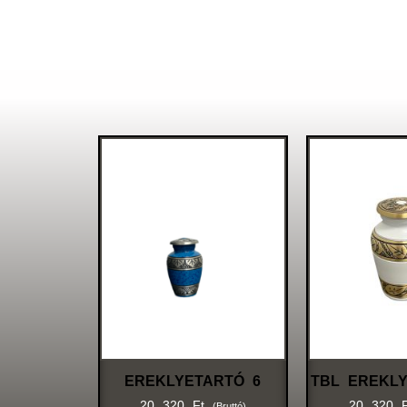
EREKLYETARTÓ 6
TBL EREKLY
20 320
Ft
20 320
(bruttó)