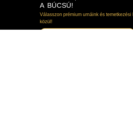
A BÚCSÚ!
Válasszon prémium urnáink és temetkezési 
közül!
TEKINTSE MEG KÍNÁLATUNKAT!