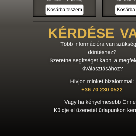
Kosárba teszem
Kosárba
KÉRDÉSE V
Több információra van szükség
döntéshez?
Szeretne segítséget kapni a megfel
kiválasztásához?
Hívjon minket bizalommal:
+36 70 230 0522
Vagy ha kényelmesebb Önne
Küldje el üzenetét űrlapunkon kere