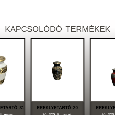
KAPCSOLÓDÓ TERMÉKEK
ETARTÓ 31
EREKLYETARTÓ 20
EREKLY
Ft
20 320
Ft
20 32
(bruttó)
(bruttó)