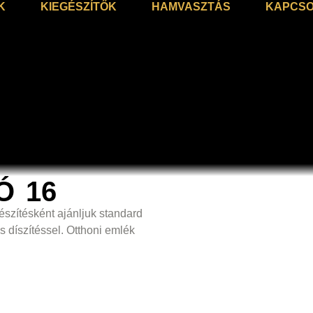
K
KIEGÉSZÍTŐK
HAMVASZTÁS
KAPCSO
Ó 16
szítésként ajánljuk standard
s díszítéssel. Otthoni emlék