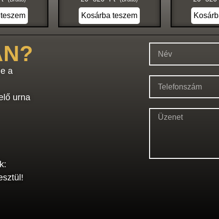
 teszem
Kosárba teszem
Kosárb
AN?
e a
elő urna
k:
sztül!