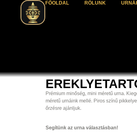
FŐOLDAL
RÓLUNK
URNÁ
EREKLYETART
Prémium minőség, mini méretű urna. Kiegé
méretű urnáink mellé. Piros színű pikkelye
őrzésre ajánljuk.
Segítünk az urna választásban!