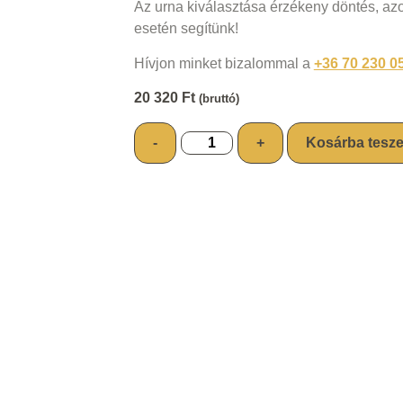
Az urna kiválasztása érzékeny döntés, a
esetén segítünk!
Hívjon minket bizalommal a
+36 70 230 0
20 320
Ft
(bruttó)
-
+
Kosárba tesz