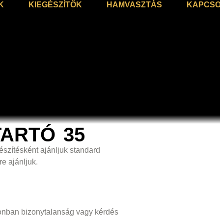
K
KIEGÉSZÍTŐK
HAMVASZTÁS
KAPCSO
ARTÓ 35
szítésként ajánljuk standard
e ajánljuk.
zonban bizonytalanság vagy kérdés