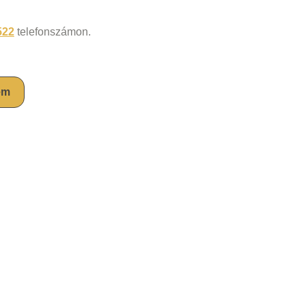
522
telefonszámon.
em