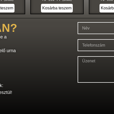
 teszem
Kosárba teszem
Kosárb
AN?
e a
elő urna
k:
sztül!