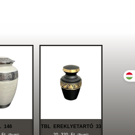
L 146
TBL EREKLYETARTÓ 33
0
Ft
20 320
Ft
(bruttó)
(bruttó)