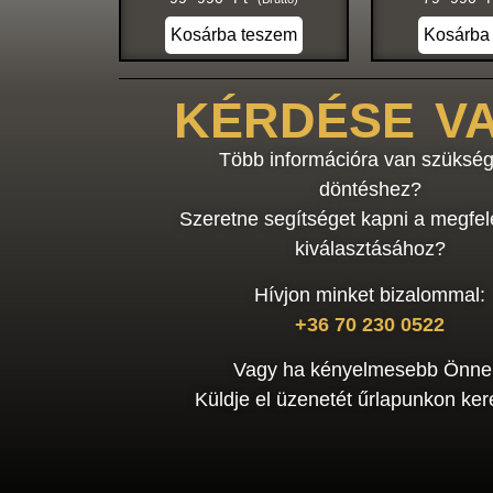
Kosárba teszem
Kosárba
KÉRDÉSE V
Több információra van szükség
döntéshez?
Szeretne segítséget kapni a megfel
kiválasztásához?
Hívjon minket bizalommal:
+36 70 230 0522
Vagy ha kényelmesebb Önne
Küldje el üzenetét űrlapunkon kere