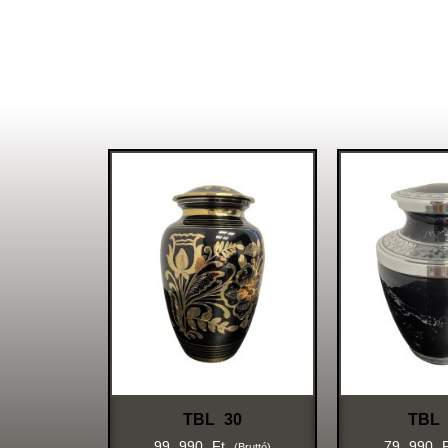
TBL 30
TBL 
99 990
Ft
79 990
(bruttó)