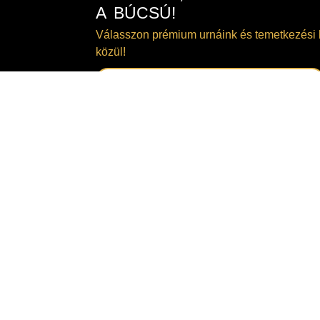
A BÚCSÚ!
Válasszon prémium urnáink és temetkezési 
közül!
TEKINTSE MEG KÍNÁLATUNKAT!