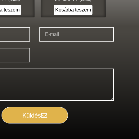
a teszem
Kosárba teszem
Küldés