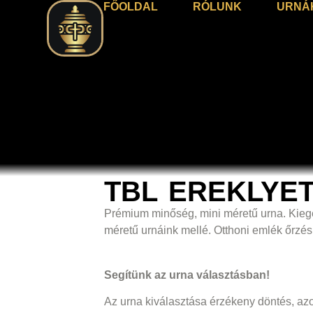
FŐOLDAL
RÓLUNK
URNÁ
TBL EREKLYET
Prémium minőség, mini méretű urna. Kiegé
méretű urnáink mellé. Otthoni emlék őrzésr
Segítünk az urna választásban!
Az urna kiválasztása érzékeny döntés, a