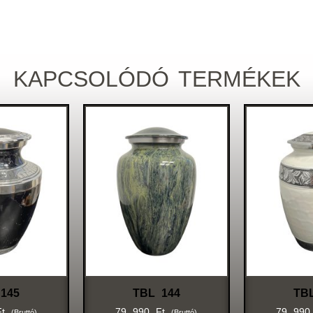
KAPCSOLÓDÓ TERMÉKEK
145
TBL 144
TB
Ft
79 990
Ft
79 99
(bruttó)
(bruttó)