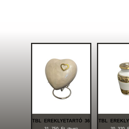
TBL EREKLYETARTÓ 36
TBL EREKLY
31 750
Ft
20 320
(bruttó)