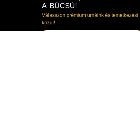
A BÚCSÚ!
Válasszon prémium urnáink és temetkezési 
közül!
TEKINTSE MEG KÍNÁLATUNKAT!