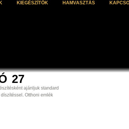
K
KIEGÉSZÍTŐK
HAMVASZTÁS
KAPCSO
Ó 27
szítésként ajánljuk standard
díszítéssel. Otthoni emlék