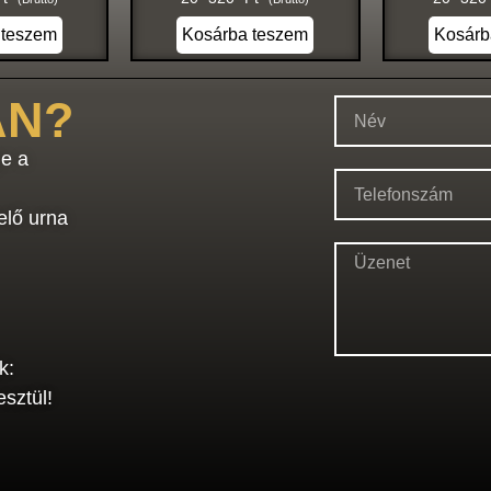
 teszem
Kosárba teszem
Kosárb
AN?
e a
elő urna
k:
sztül!