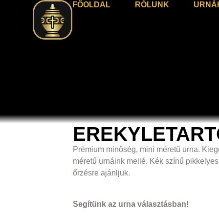
FŐOLDAL
RÓLUNK
URNÁ
EREKYLETART
Prémium minőség, mini méretű urna. Kiegé
méretű urnáink mellé. Kék színű pikkelyes 
őrzésre ajánljuk.
Segítünk az urna választásban!