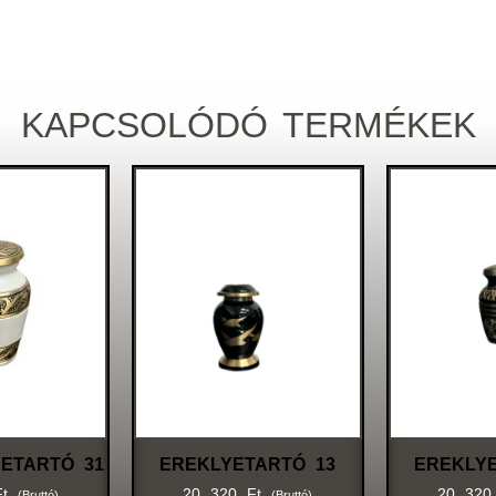
KAPCSOLÓDÓ TERMÉKEK
ETARTÓ 31
EREKLYETARTÓ 13
EREKLY
Ft
20 320
Ft
20 32
(bruttó)
(bruttó)