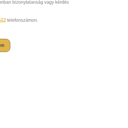
zonban bizonytalanság vagy kérdés
522
telefonszámon.
em