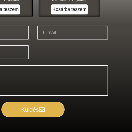
a teszem
Kosárba teszem
Küldés