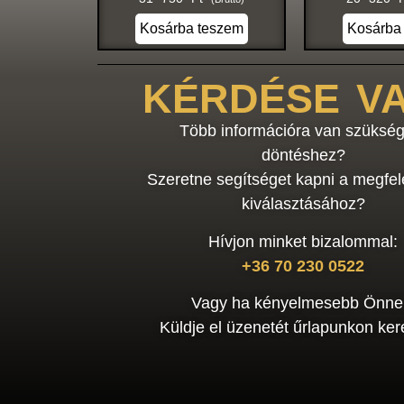
Kosárba teszem
Kosárba
KÉRDÉSE V
Több információra van szükség
döntéshez?
Szeretne segítséget kapni a megfel
kiválasztásához?
Hívjon minket bizalommal:
+36 70 230 0522
Vagy ha kényelmesebb Önne
Küldje el üzenetét űrlapunkon kere