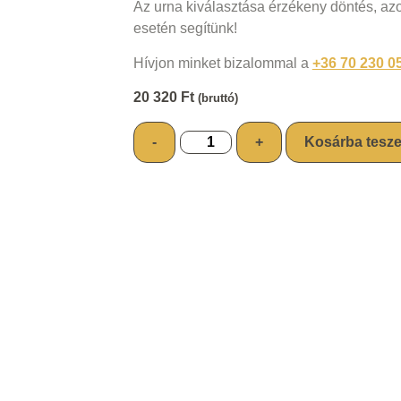
Az urna kiválasztása érzékeny döntés, a
esetén segítünk!
Hívjon minket bizalommal a
+36 70 230 0
20 320
Ft
(bruttó)
-
+
Kosárba tesz