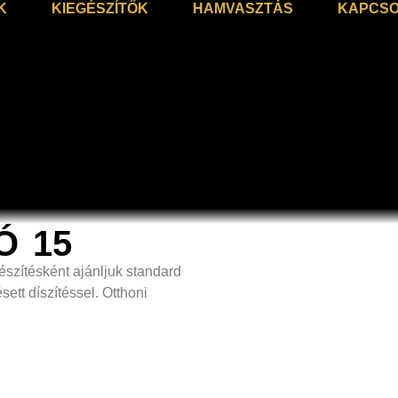
K
KIEGÉSZÍTŐK
HAMVASZTÁS
KAPCSO
Ó 15
szítésként ajánljuk standard
ett díszítéssel. Otthoni