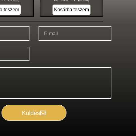
a teszem
Kosárba teszem
Küldés