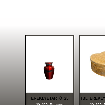
EREKLYETARTÓ 25
TBL EREKLY
20 320
Ft
20 320
(bruttó)