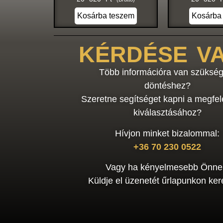
Kosárba teszem
Kosárba
KÉRDÉSE V
Több információra van szükség
döntéshez?
Szeretne segítséget kapni a megfel
kiválasztásához?
Hívjon minket bizalommal:
+36 70 230 0522
Vagy ha kényelmesebb Önne
Küldje el üzenetét űrlapunkon kere