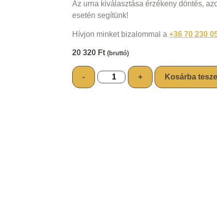
Az urna kiválasztása érzékeny döntés, a
esetén segítünk!
Hívjon minket bizalommal a
+36 70 230 0
20 320
Ft
(bruttó)
-
+
Kosárba tesz