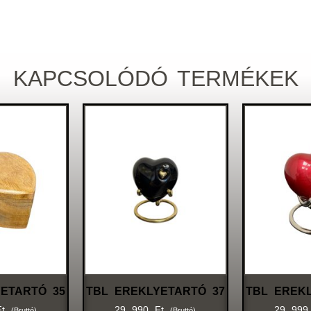
KAPCSOLÓDÓ TERMÉKEK
ETARTÓ 35
TBL EREKLYETARTÓ 37
TBL EREK
Ft
29 990
Ft
29 99
(bruttó)
(bruttó)