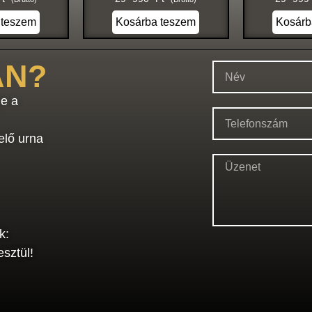
 teszem
Kosárba teszem
Kosárb
AN?
e a
elő urna
k:
sztül!