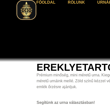
FŐOLDAL
RÓLUNK
URNÁ
EREKLYETART
Prémium minőség, mini méretű urna. Kiegé
méretű urnáink mellé. Zöld színű kézzel vés
emlék őrzésre ajánljuk.
Segítünk az urna választásban!