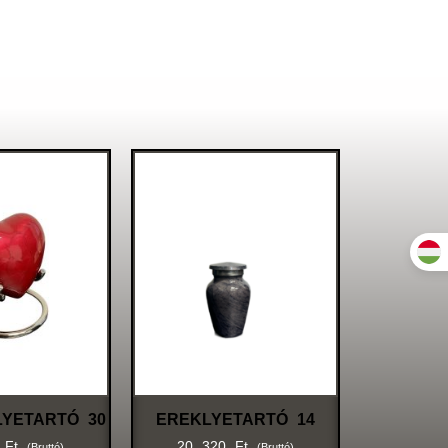
LYETARTÓ 30
EREKLYETARTÓ 14
9
Ft
20 320
Ft
(bruttó)
(bruttó)