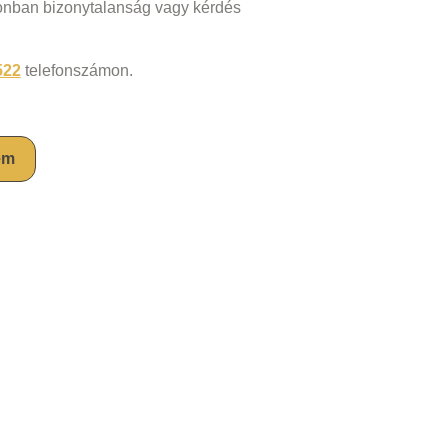
zonban bizonytalanság vagy kérdés
522
telefonszámon.
em