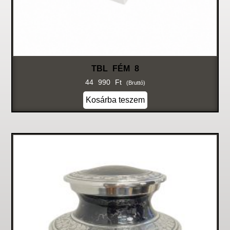
TBL FÉM 8
44 990
Ft
(bruttó)
Kosárba teszem