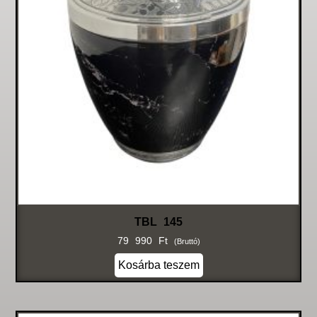
TBL 145
79 990
Ft
(bruttó)
Kosárba teszem