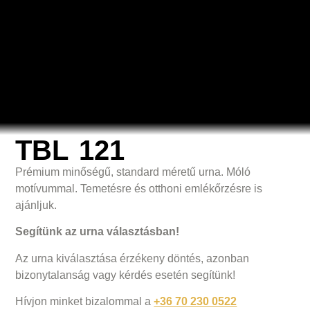
TBL 121
Prémium minőségű, standard méretű urna. Móló
motívummal. Temetésre és otthoni emlékőrzésre is
ajánljuk.
Segítünk az urna választásban!
Az urna kiválasztása érzékeny döntés, azonban
bizonytalanság vagy kérdés esetén segítünk!
Hívjon minket bizalommal a
+36 70 230 0522