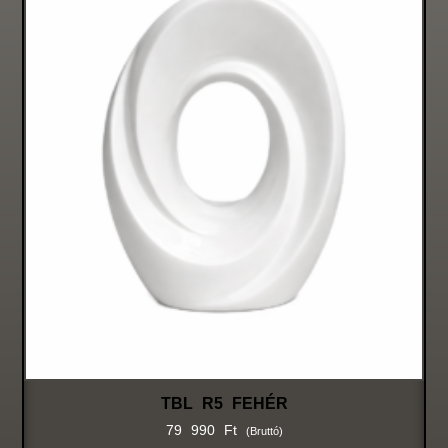
TBL R5 FEHÉR
79 990
Ft
(bruttó)