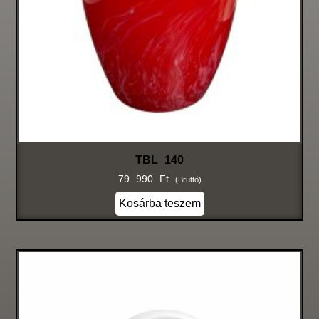
TBL 140
79 990
Ft
(bruttó)
Kosárba teszem