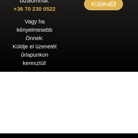
bizalommal:
Küldés
+36 70 230 0522
Vagy ha
kényelmesebb
Önnek:
Küldje el üzenetét
űrlapunkon
keresztül!