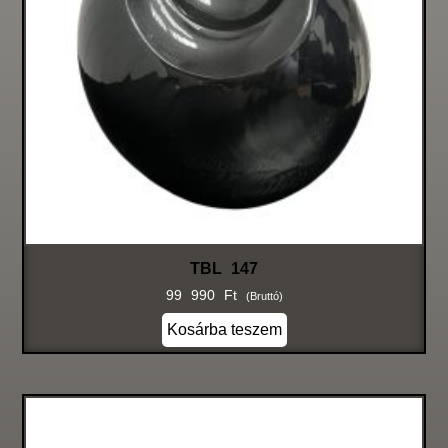
TBL 147
99 990
Ft
(bruttó)
Kosárba teszem