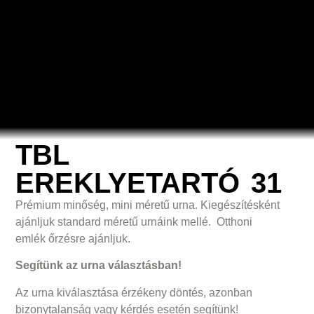
TBL
EREKLYETARTÓ 31
Prémium minőség, mini méretű urna. Kiegészítésként
ajánljuk standard méretű urnáink mellé. Otthoni
emlék őrzésre ajánljuk.
Segítünk az urna választásban!
Az urna kiválasztása érzékeny döntés, azonban
bizonytalanság vagy kérdés esetén segítünk!