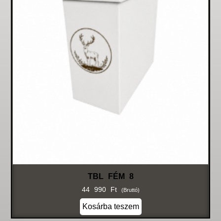
TBL FÉM 8
44 990
Ft
(bruttó)
Kosárba teszem