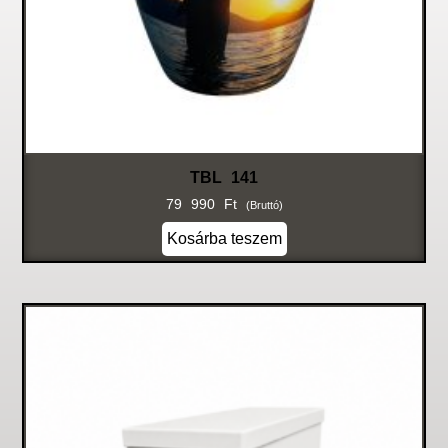
TBL 141
79 990
Ft
(bruttó)
Kosárba teszem