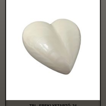
TBL EREKLYETARTÓ 34