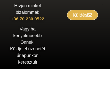
Hívjon minket
bizalommal:
Küldés
+36 70 230 0522
Vagy ha
kényelmesebb
Önnek:
Küldje el üzenetét
űrlapunkon
keresztül!