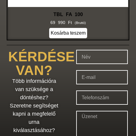
TBL FA 100
69 990
Ft
(bruttó)
Kosárba teszem
KÉRDÉSE
VAN?
Több információra
van szüksége a
döntéshez?
Szeretne segítséget
kapni a megfelelő
urna
kiválasztásához?