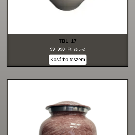
TBL 17
99 990
Ft
(bruttó)
Kosárba teszem