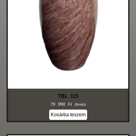
TBL 115
79 990
Ft
(bruttó)
Kosárba teszem