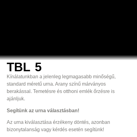
TBL 5
Kínálatunkban a jelenleg legmagasabb minőségű,
standard méretű urna. Arany színű márványos
berakással. Temetésre és otthoni emlék őrzésre is
ajánljuk.
Segítünk az urna választásban!
Az urna kiválasztása érzékeny döntés, azonban
bizonytalanság vagy kérdés esetén segítünk!