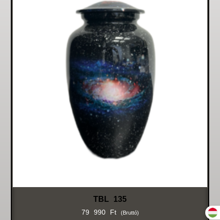
TBL 135
79 990
Ft
(bruttó)