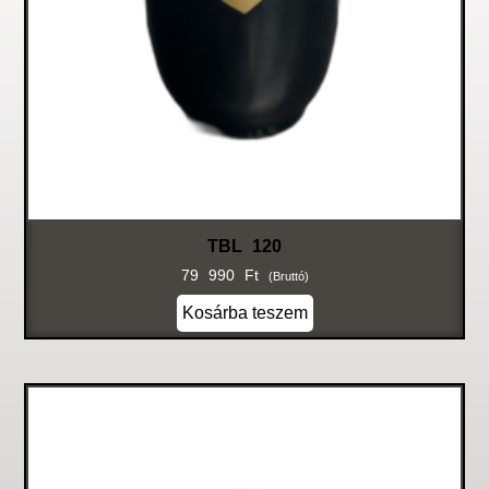
TBL 120
79 990
Ft
(bruttó)
Kosárba teszem