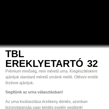
TBL
EREKLYETARTÓ 32
Prémium minőség, mini méretű urna. Kiegészítésként
ajánljuk standard méretű urnáink mellé. Otthoni emlék
őrzésre ajánljuk.
Segítünk az urna választásban!
Az urna kiválasztása érzékeny döntés, azonban
bizonytalanság vagy kérdés esetén segítünk!