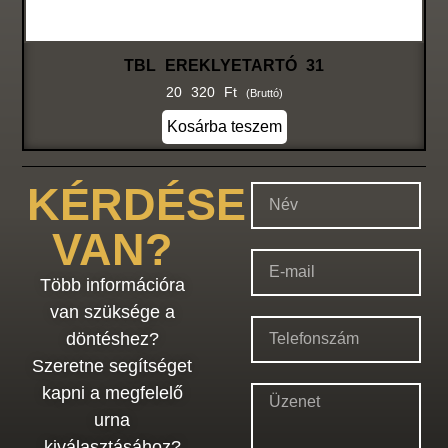
TBL EREKLYETARTÓ 31
20 320
Ft
(bruttó)
Kosárba teszem
KÉRDÉSE
VAN?
Több információra
van szüksége a
döntéshez?
Szeretne segítséget
kapni a megfelelő
urna
kiválasztásához?