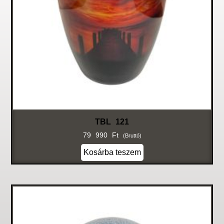
TBL 121
79 990
Ft
(bruttó)
Kosárba teszem