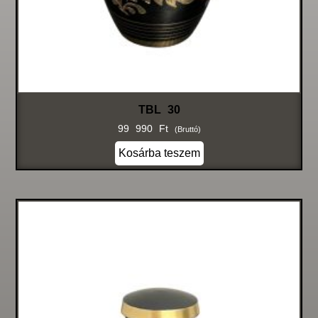
TBL 30
99 990
Ft
(bruttó)
Kosárba teszem