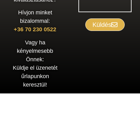
Hívjon minket
bizalommal:
Küldés
+36 70 230 0522
Vagy ha
kényelmesebb
Önnek:
Küldje el üzenetét
űrlapunkon
keresztül!