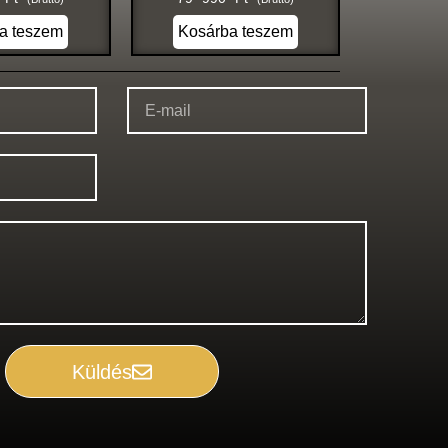
a teszem
Kosárba teszem
Küldés