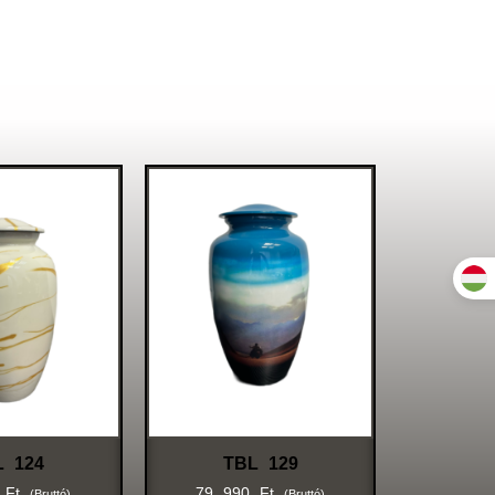
L 124
TBL 129
0
Ft
79 990
Ft
(bruttó)
(bruttó)