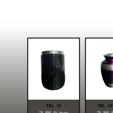
TBL 15
TBL 10
79 990
Ft
79 990
(bruttó)