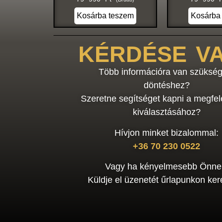
Kosárba teszem
Kosárba
KÉRDÉSE V
Több információra van szükség
döntéshez?
Szeretne segítséget kapni a megfel
kiválasztásához?
Hívjon minket bizalommal:
+36 70 230 0522
Vagy ha kényelmesebb Önne
Küldje el üzenetét űrlapunkon kere