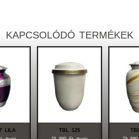
KAPCSOLÓDÓ TERMÉKEK
7 LILA
TBL 125
TB
Ft
79 990
Ft
79 99
(bruttó)
(bruttó)