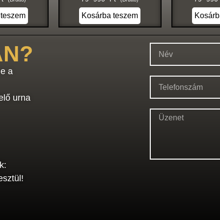
 teszem
Kosárba teszem
Kosárb
AN?
e a
elő urna
k:
sztül!