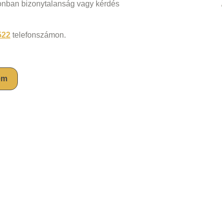
zonban bizonytalanság vagy kérdés
522
telefonszámon.
em