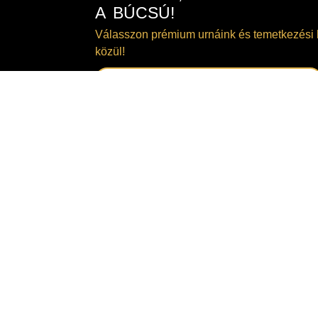
A BÚCSÚ!
Válasszon prémium urnáink és temetkezési 
közül!
TEKINTSE MEG KÍNÁLATUNKAT!