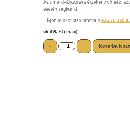
Az urna kiválasztása érzékeny döntés, a
esetén segítünk!
Hívjon minket bizalommal a
+36 70 230 0
69 990
Ft
(bruttó)
-
+
Kosárba tesz