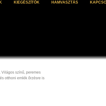
K
KIEGÉSZÍTŐK
HAMVASZTÁS
KAPCSO
 Világos színű, peremes
és otthoni emlék őrzésre is