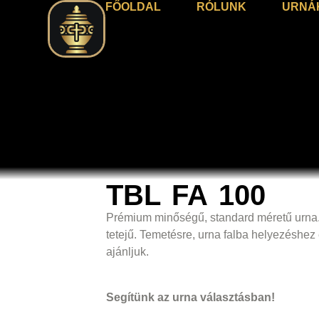
FŐOLDAL
RÓLUNK
URNÁ
TBL FA 100
Prémium minőségű, standard méretű urna.
tetejű. Temetésre, urna falba helyezéshez 
ajánljuk.
Segítünk az urna választásban!