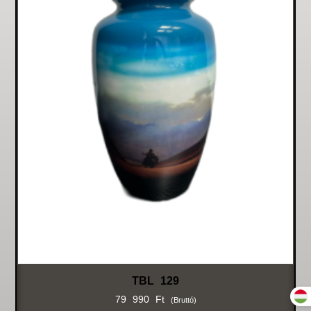
TBL 129
79 990
Ft
(bruttó)