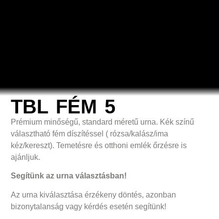
TBL FÉM 5
Prémium minőségű, standard méretű urna. Kék színű
választható fém díszítéssel ( rózsa/kalász/ima
kéz/kereszt). Temetésre és otthoni emlék őrzésre is
ajánljuk.
Segítünk az urna választásban!
Az urna kiválasztása érzékeny döntés, azonban
bizonytalanság vagy kérdés esetén segítünk!