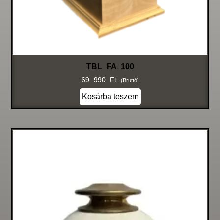
TBL FA 100
69 990
Ft
(bruttó)
Kosárba teszem