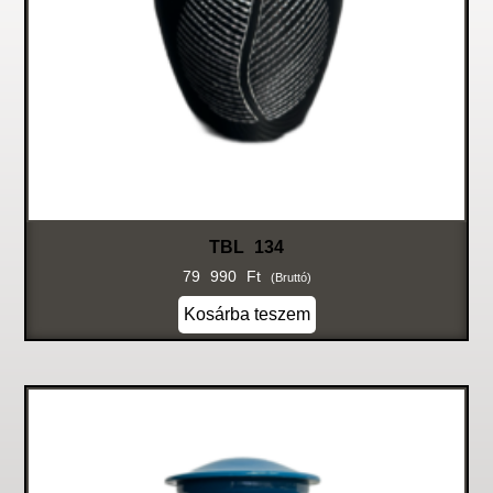
TBL 134
79 990
Ft
(bruttó)
Kosárba teszem