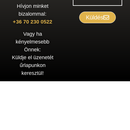
Hívjon minket
bizalommal:
Küldés
+36 70 230 0522
Vagy ha
kényelmesebb
Önnek:
Küldje el üzenetét
űrlapunkon
keresztül!