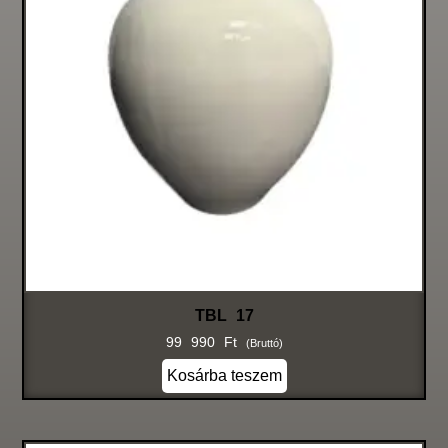
TBL 17
99 990
Ft
(bruttó)
Kosárba teszem