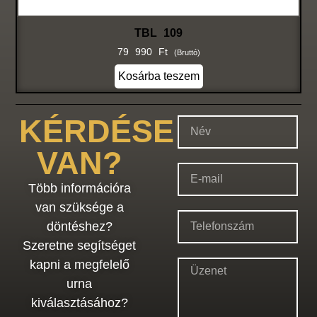
TBL 109
79 990
Ft
(bruttó)
Kosárba teszem
KÉRDÉSE
VAN?
Több információra
van szüksége a
döntéshez?
Szeretne segítséget
kapni a megfelelő
urna
kiválasztásához?